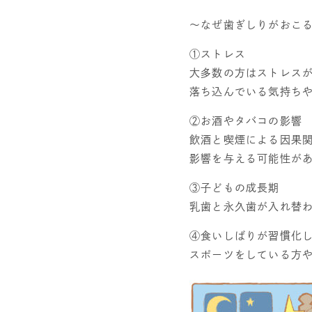
～なぜ歯ぎしりがおこ
①ストレス
大多数の方はストレス
落ち込んでいる気持ち
②お酒やタバコの影響
飲酒と喫煙による因果
影響を与える可能性が
③子どもの成長期
乳歯と永久歯が入れ替
④食いしばりが習慣化
スポーツをしている方