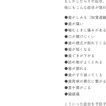
もしかしたらその症状
他にもこんな症状が現
●歯がしみる（知覚過
●歯が痛い
●噛むときに痛みがあ
●口が開けにくい
●歯の根元が削れてく
●歯が短くなる
●歯ぐきが下がる
●詰め物がよくとれる
●歯が割れる
●歯がすり減ってくる
●歯周病の悪化に繋が
●首や肩がこる
●偏頭痛
こういった症状を予防