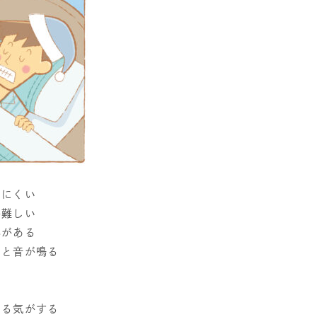
きにくい
が難しい
みがある
クと音が鳴る
いる気がする