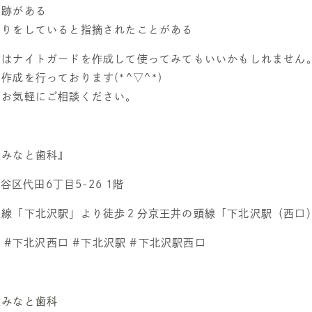
る跡がある
しりをしていると指摘されたことがある
方はナイトガードを作成して使ってみてもいいかもしれません
成を行っております(*^▽^*)
はお気軽にご相談ください。
沢みなと歯科』
田谷区代田6丁目5-26 1階
急線「下北沢駅」より徒歩２分京王井の頭線「下北沢駅（西口
科 #下北沢西口 #下北沢駅 #下北沢駅西口
沢みなと歯科