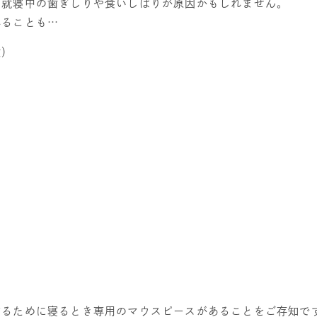
、就寝中の歯ぎしりや食いしばりが原因かもしれません。
れることも…
敏）
る
る
る
するために寝るとき専用のマウスピースがあることをご存知で