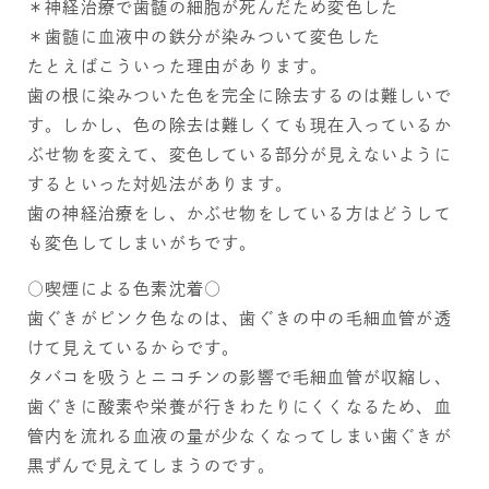
＊神経治療で歯髄の細胞が死んだため変色した
＊歯髄に血液中の鉄分が染みついて変色した
たとえばこういった理由があります。
歯の根に染みついた色を完全に除去するのは難しいで
す。しかし、色の除去は難しくても現在入っているか
ぶせ物を変えて、変色している部分が見えないように
するといった対処法があります。
歯の神経治療をし、かぶせ物をしている方はどうして
も変色してしまいがちです。
○喫煙による色素沈着○
歯ぐきがピンク色なのは、歯ぐきの中の毛細血管が透
けて見えているからです。
タバコを吸うとニコチンの影響で毛細血管が収縮し、
歯ぐきに酸素や栄養が行きわたりにくくなるため、血
管内を流れる血液の量が少なくなってしまい歯ぐきが
黒ずんで見えてしまうのです。