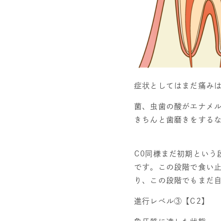
症状としてはまだ
痛み
菌、虫歯の酸がエナメ
きちんと歯磨きをする
C0
同様まだ初期という
です。この段階で食い
り、この段階でもまだ
進行レベル③【
C2
】