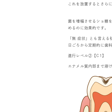
これを放置するとさら
菌を増幅させるショ糖
めるのに効果的です。
「無
症状」とも言える
日ごろから定期的に歯
進行レベル②【
C1
】
エナメル質内部まで溶