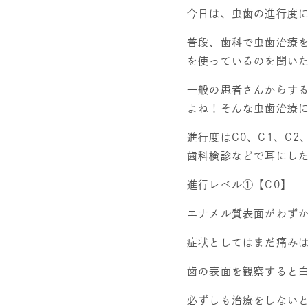
今日は、虫歯の進行度
普段、歯科で虫歯治療
を使っているのを聞い
一般の患者さんからす
よね！そんな虫歯治療
進行度は
C0
、
C1
、
C2
歯科検診などで耳にし
進行レベル①【
C0
】
エナメル質表面がわず
症状としてはまだ
痛み
歯の表面を観察すると
必ずしも治療をしない