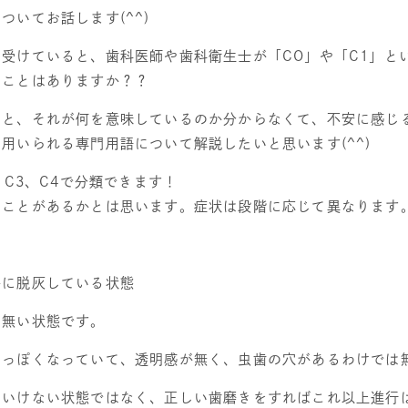
についてお話します
(^^)
を受けていると、歯科医師や歯科衛生士が「
CO
」や「
C1
」と
たことはありますか？？
ると、それが何を意味しているのか分からなくて、不安に感じ
に用いられる専門用語について解説したいと思います
(^^)
、
C3
、
C4
で分類できます！
たことがあるかとは思います。症状は段階に応じて異なります
かに脱灰している状態
は無い状態です。
白っぽくなっていて、透明感が無く、虫歯の穴があるわけでは
といけない状態ではなく、正しい歯磨きをすればこれ以上進行