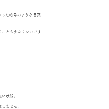
いった暗号のような言葉
ることも少なくないです
。
無い状態。
はしません。