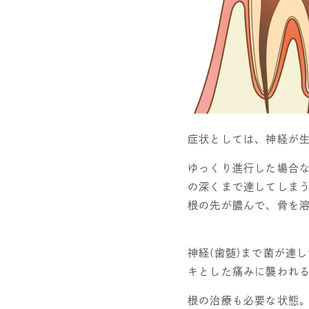
症状としては、
神経が
ゆっくり進行した場合
の深くまで達してしま
根の先が膿んで、骨を
神経
(
歯髄
)
まで菌が達し
キとした痛みに襲われ
根の治療も必要な状態